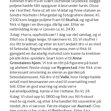
kommet fram fra et svært skiftende skydekke. Begge
puljene hadde fått oppgaver å løse under turen. Disse
var i korthet: finne ut alt om Vrådal og finne statuen av
Sondre Norheim i Morgedal og fotografere denne. Kl.
2100 kom begge puljene fram til
Skafså
, og også her
fikk vi ligge i en låve pga. dårlig vær. Etter en
nattmiddag krøp vi i posen ca. kl. 2430.
3.dag: Hurra, oppholdsvær! I dag var det søndag, og vi
tillot oss å ligge lenge, til nærmere kl. 10. Vi skuffet i
oss litt brødmat, og etter en kort andakt dro vi av sted
til Setesdal. Regnet holdt seg unna, men vi fikk til
gjengjeld en durabelig motvind som kunne ta knekken
på alle ikke-speidere. Snart kom vi til
Anne
Grimdalens hjem.
Vi tok en titt på figurene på tunet
og atelieet. Neste stopp var
Rygnestad
. Her fikk vi en
interessant omvisning av eieren av garden på
Setesdalsmuseet. Nå dro vi til
Valle
, hvor Helge hadde
avtalt med lensmannen om sted til overnatting med
telt. Etter en god snurring og enda verre
karamellpudding, tumla vi inn i teltene. Ro kl. 24.
4.dag: Vi stod opp kl. 0800 og fikk oss litt frokost
med te og melk, og etter å ha handlet litt souvenirer på
stedet, dro vi sørover. Første etappe var
Austad
i Ose
.
Her spiste vi før vi dro til
Reiårsfoss.
Etter å ha