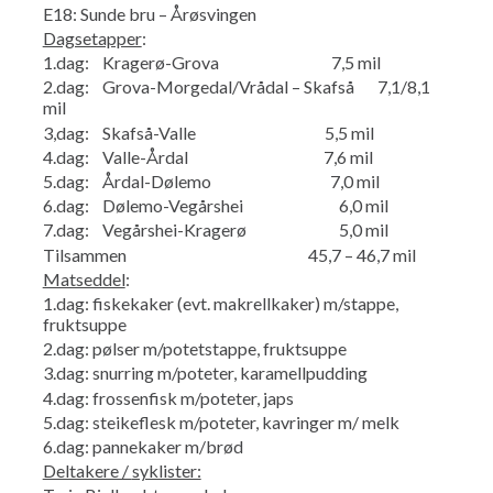
E18: Sunde bru – Årøsvingen
Dagsetapper
:
1.dag: Kragerø-Grova 7,5 mil
2.dag: Grova-Morgedal/Vrådal – Skafså 7,1/8,1
mil
3,dag: Skafså-Valle 5,5 mil
4.dag: Valle-Årdal 7,6 mil
5.dag: Årdal-Dølemo 7,0 mil
6.dag: Dølemo-Vegårshei 6,0 mil
7.dag: Vegårshei-Kragerø 5,0 mil
Tilsammen 45,7 – 46,7 mil
Matseddel
:
1.dag: fiskekaker (evt. makrellkaker) m/stappe,
fruktsuppe
2.dag: pølser m/potetstappe, fruktsuppe
3.dag: snurring m/poteter, karamellpudding
4.dag: frossenfisk m/poteter, japs
5.dag: steikeflesk m/poteter, kavringer m/ melk
6.dag: pannekaker m/brød
Deltakere /
syklister: