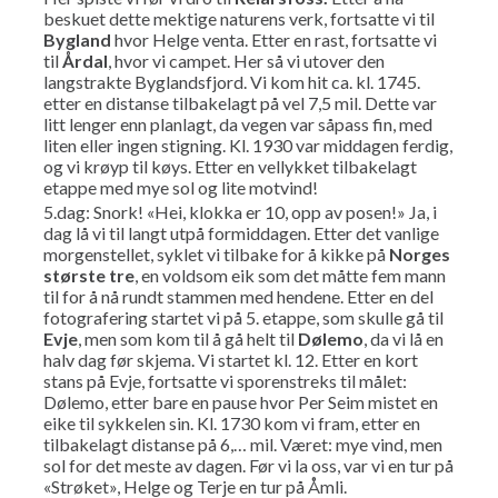
beskuet dette mektige naturens verk, fortsatte vi til
Bygland
hvor Helge venta. Etter en rast, fortsatte vi
til
Årdal
, hvor vi campet. Her så vi utover den
langstrakte Byglandsfjord. Vi kom hit ca. kl. 1745.
etter en distanse tilbakelagt på vel 7,5 mil. Dette var
litt lenger enn planlagt, da vegen var såpass fin, med
liten eller ingen stigning. Kl. 1930 var middagen ferdig,
og vi krøyp til køys. Etter en vellykket tilbakelagt
etappe med mye sol og lite motvind!
5.dag: Snork! «Hei, klokka er 10, opp av posen!» Ja, i
dag lå vi til langt utpå formiddagen. Etter det vanlige
morgenstellet, syklet vi tilbake for å kikke på
Norges
største tre
, en voldsom eik som det måtte fem mann
til for å nå rundt stammen med hendene. Etter en del
fotografering startet vi på 5. etappe, som skulle gå til
Evje
, men som kom til å gå helt til
Dølemo
, da vi lå en
halv dag før skjema. Vi startet kl. 12. Etter en kort
stans på Evje, fortsatte vi sporenstreks til målet:
Dølemo, etter bare en pause hvor Per Seim mistet en
eike til sykkelen sin. Kl. 1730 kom vi fram, etter en
tilbakelagt distanse på 6,… mil. Været: mye vind, men
sol for det meste av dagen. Før vi la oss, var vi en tur på
«Strøket», Helge og Terje en tur på Åmli.