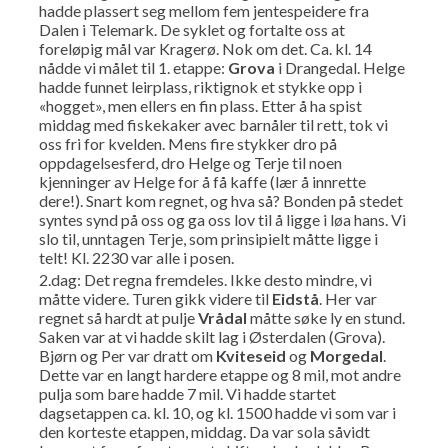
hadde plassert seg mellom fem jentespeidere fra
Dalen i Telemark. De syklet og fortalte oss at
foreløpig mål var Kragerø. Nok om det. Ca. kl. 14
nådde vi målet til 1. etappe:
Grova
i Drangedal. Helge
hadde funnet leirplass, riktignok et stykke opp i
«hogget», men ellers en fin plass. Etter å ha spist
middag med fiskekaker avec barnåler til rett, tok vi
oss fri for kvelden. Mens fire stykker dro på
oppdagelsesferd, dro Helge og Terje til noen
kjenninger av Helge for å få kaffe (lær å innrette
dere!). Snart kom regnet, og hva så? Bonden på stedet
syntes synd på oss og ga oss lov til å ligge i løa hans. Vi
slo til, unntagen Terje, som prinsipielt måtte ligge i
telt! Kl. 2230 var alle i posen.
2.dag: Det regna fremdeles. Ikke desto mindre, vi
måtte videre. Turen gikk videre til
Eidstå
. Her var
regnet så hardt at pulje
Vrådal
måtte søke ly en stund.
Saken var at vi hadde skilt lag i Østerdalen (Grova).
Bjørn og Per var dratt om
Kviteseid
og
Morgedal
.
Dette var en langt hardere etappe og 8 mil, mot andre
pulja som bare hadde 7 mil. Vi hadde startet
dagsetappen ca. kl. 10, og kl. 1500 hadde vi som var i
den korteste etappen, middag. Da var sola såvidt