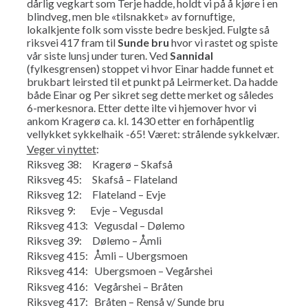
dårlig vegkart som Terje hadde, holdt vi på å kjøre i en
blindveg, men ble «tilsnakket» av fornuftige,
lokalkjente folk som visste bedre beskjed. Fulgte så
riksvei 417 fram til
Sunde bru
hvor vi rastet og spiste
vår siste lunsj under turen. Ved
Sannidal
(fylkesgrensen) stoppet vi hvor Einar hadde funnet et
brukbart leirsted til et punkt på Leirmerket. Da hadde
både Einar og Per sikret seg dette merket og således
6-merkesnora. Etter dette ilte vi hjemover hvor vi
ankom Kragerø ca. kl. 1430 etter en forhåpentlig
vellykket sykkelhaik -65! Været: strålende sykkelvær.
Veger vi nyttet
:
Riksveg 38: Kragerø – Skafså
Riksveg 45: Skafså – Flateland
Riksveg 12: Flateland – Evje
Riksveg 9: Evje – Vegusdal
Riksveg 413: Vegusdal – Dølemo
Riksveg 39: Dølemo – Åmli
Riksveg 415: Åmli – Ubergsmoen
Riksveg 414: Ubergsmoen – Vegårshei
Riksveg 416: Vegårshei – Bråten
Riksveg 417: Bråten – Renså v/ Sunde bru