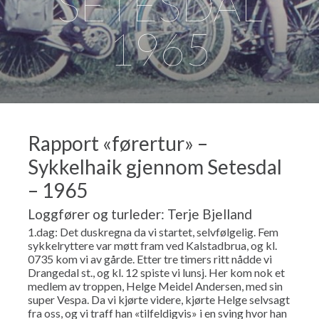
SETESDAL
1965
Rapport «førertur» –
Sykkelhaik gjennom Setesdal
– 1965
Loggfører og turleder: Terje Bjelland
1.dag: Det duskregna da vi startet, selvfølgelig. Fem
sykkelryttere var møtt fram ved Kalstadbrua, og kl.
0735 kom vi av gårde. Etter tre timers ritt nådde vi
Drangedal st., og kl. 12 spiste vi lunsj. Her kom nok et
medlem av troppen, Helge Meidel Andersen, med sin
super Vespa. Da vi kjørte videre, kjørte Helge selvsagt
fra oss, og vi traff han «tilfeldigvis» i en sving hvor han