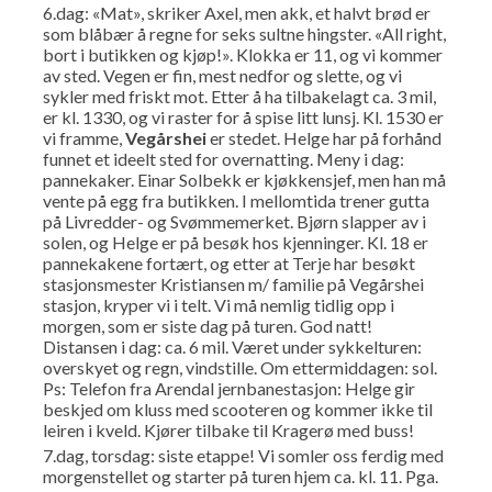
6.dag: «Mat», skriker Axel, men akk, et halvt brød er
som blåbær å regne for seks sultne hingster. «All right,
bort i butikken og kjøp!». Klokka er 11, og vi kommer
av sted. Vegen er fin, mest nedfor og slette, og vi
sykler med friskt mot. Etter å ha tilbakelagt ca. 3 mil,
er kl. 1330, og vi raster for å spise litt lunsj. Kl. 1530 er
vi framme,
Vegårshei
er stedet. Helge har på forhånd
funnet et ideelt sted for overnatting. Meny i dag:
pannekaker. Einar Solbekk er kjøkkensjef, men han må
vente på egg fra butikken. I mellomtida trener gutta
på Livredder- og Svømmemerket. Bjørn slapper av i
solen, og Helge er på besøk hos kjenninger. Kl. 18 er
pannekakene fortært, og etter at Terje har besøkt
stasjonsmester Kristiansen m/ familie på Vegårshei
stasjon, kryper vi i telt. Vi må nemlig tidlig opp i
morgen, som er siste dag på turen. God natt!
Distansen i dag: ca. 6 mil. Været under sykkelturen:
overskyet og regn, vindstille. Om ettermiddagen: sol.
Ps: Telefon fra Arendal jernbanestasjon: Helge gir
beskjed om kluss med scooteren og kommer ikke til
leiren i kveld. Kjører tilbake til Kragerø med buss!
7.dag, torsdag: siste etappe! Vi somler oss ferdig med
morgenstellet og starter på turen hjem ca. kl. 11. Pga.