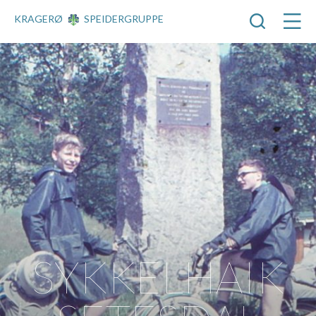
KRAGERØ
SPEIDERGRUPPE
SYKKELHAIK